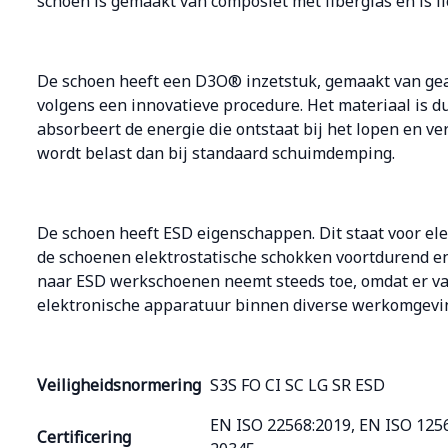
schoen is gemaakt van composiet met fiberglas en is lic
De schoen heeft een D3O® inzetstuk, gemaakt van gea
volgens een innovatieve procedure. Het materiaal is 
absorbeert de energie die ontstaat bij het lopen en ve
wordt belast dan bij standaard schuimdemping.
De schoen heeft ESD eigenschappen. Dit staat voor ele
de schoenen elektrostatische schokken voortdurend en 
naar ESD werkschoenen neemt steeds toe, omdat er v
elektronische apparatuur binnen diverse werkomgevi
Veiligheidsnormering
S3S FO CI SC LG SR ESD
EN ISO 22568:2019, EN ISO 125
Certificering