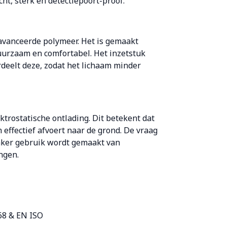
ht, sterk en detectiepoort-proof.
vanceerde polymeer. Het is gemaakt
duurzaam en comfortabel. Het inzetstuk
rdeelt deze, zodat het lichaam minder
ktrostatische ontlading. Dit betekent dat
effectief afvoert naar de grond. De vraag
aker gebruik wordt gemaakt van
ngen.
68 & EN ISO