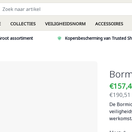
E
COLLECTIES
VEILIGHEIDSNORM
ACCESSOIRES
root assortiment
Kopersbescherming van Trusted S
Borm
€157,
€190,51 
De Bormio
veilighei
werkomst