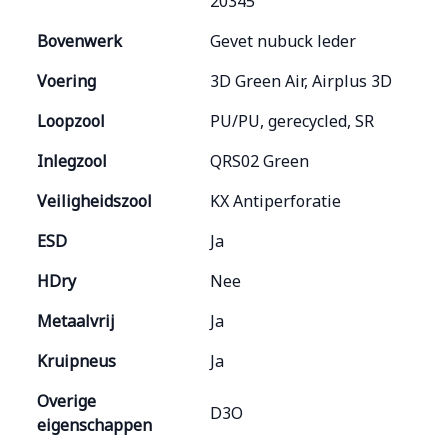
20345
Bovenwerk
Gevet nubuck leder
Voering
3D Green Air, Airplus 3D
Loopzool
PU/PU, gerecycled, SR
Inlegzool
QRS02 Green
Veiligheidszool
KX Antiperforatie
ESD
Ja
HDry
Nee
Metaalvrij
Ja
Kruipneus
Ja
Overige
D3O
eigenschappen