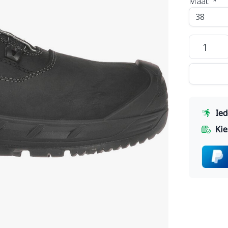
Maat:
*
Ied
Kie