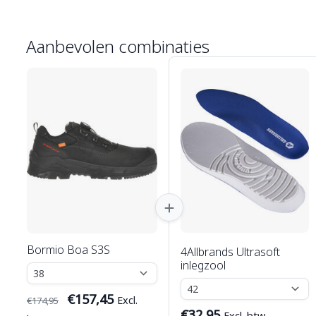
Aanbevolen combinaties
Bormio Boa S3S
4Allbrands Ultrasoft
inlegzool
€157,45
Excl.
€174,95
€32,95
Excl. btw