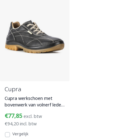
Cupra
Cupra werkschoen met
bovenwerk van volnerf leder
(zwart), PU/PU
€77,85
excl. btw
slipbestendige loopzool en
€94,20 incl. btw
comfortab
Vergelijk