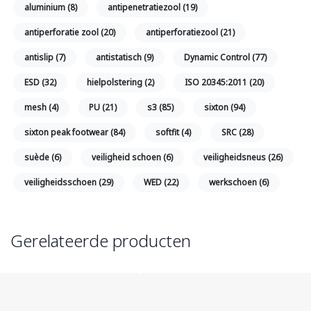
aluminium
(8)
antipenetratiezool
(19)
antiperforatie zool
(20)
antiperforatiezool
(21)
antislip
(7)
antistatisch
(9)
Dynamic Control
(77)
ESD
(32)
hielpolstering
(2)
ISO 20345:2011
(20)
mesh
(4)
PU
(21)
s3
(85)
sixton
(94)
sixton peak footwear
(84)
softfit
(4)
SRC
(28)
suède
(6)
veiligheid schoen
(6)
veiligheidsneus
(26)
veiligheidsschoen
(29)
WED
(22)
werkschoen
(6)
Gerelateerde producten