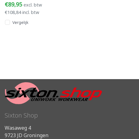
€89,95
excl. btw
aluminium veiligheidsneus
€108,84 incl. btw
en PU/PU loopzool
Vergelijk
Sixton Shop
Wasaweg 4
9723 JD Groningen