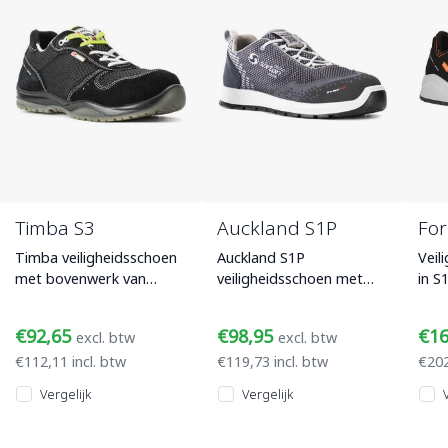
Timba S3
Auckland S1P
For
Timba veiligheidsschoen
Auckland S1P
Veil
met bovenwerk van
veiligheidsschoen met
in 
zwart Suede, met een
bovenwerk van grijs
uitv
aluminium veiligheidsneus
microfiber en suède, een
BOA®
€92,65
€98,95
€1
excl. btw
excl. btw
en PU/PU lo
aluminium veilighei
Mili
€112,11 incl. btw
€119,73 incl. btw
€202
Vergelijk
Vergelijk