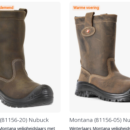
 ademend
Warme voering
(81156-20) Nubuck
Montana (81156-05) N
ontana veiligheidslaars met
Winterlaars Montana veiligheid