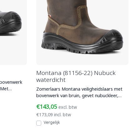
Montana (81156-22) Nubuck
waterdicht
 bovenwerk
 Met
Zomerlaars Montana veiligheidslaars met
bovenwerk van bruin, gevet nubuckleer,
composiet veiligheids
€143,05
excl. btw
€173,09 incl. btw
Vergelijk