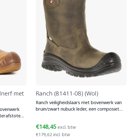
lnerf met
Ranch (81411-08) (Wol)
Ranch veiligheidslaars met bovenwerk van
bruin/zwart nubuck leder, een composiet
bovenwerk
veiligheidsneus en
aterafstotend
€148,45
excl. btw
€179,62 incl. btw