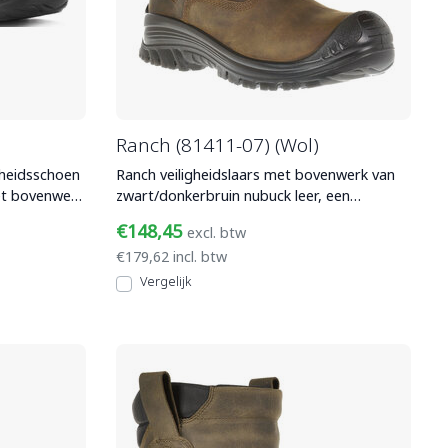
Ranch (81411-07) (Wol)
gheidsschoen
Ranch veiligheidslaars met bovenwerk van
et bovenwerk
zwart/donkerbruin nubuck leer, een
composiet veiligheidsneu
€148,45
excl. btw
€179,62 incl. btw
Vergelijk