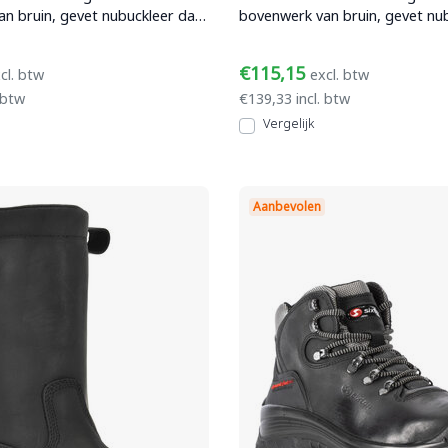
n bruin, gevet nubuckleer dat
bovenwerk van bruin, gevet nu
nd is,
waterafstotend is
€115,15
cl. btw
excl. btw
 btw
€139,33 incl. btw
Vergelijk
Aanbevolen