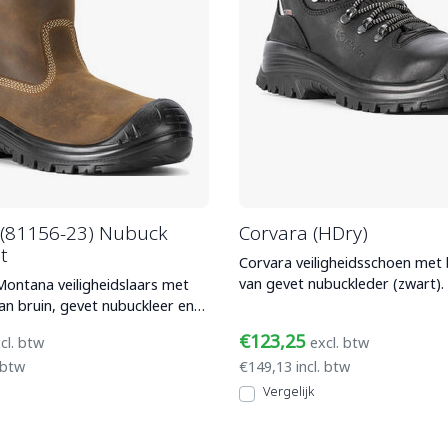
(81156-23) Nubuck
Corvara (HDry)
t
Corvara veiligheidsschoen met
van gevet nubuckleder (zwart).
Montana veiligheidslaars met
kruipneus, HDry (voorheen
n bruin, gevet nubuckleer en
en wate
€123,25
cl. btw
excl. btw
 btw
€149,13 incl. btw
Vergelijk