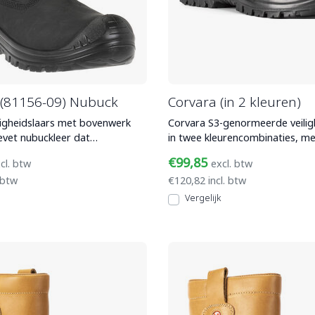
(81156-09) Nubuck
Corvara (in 2 kleuren)
igheidslaars met bovenwerk
Corvara S3-genormeerde veili
evet nubuckleer dat
in twee kleurencombinaties, m
nd is, composiet
van gevet nubuckl
€99,85
cl. btw
excl. btw
 btw
€120,82 incl. btw
Vergelijk