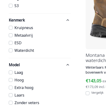
S3
Kenmerk
Kruipneus
Metaalvrij
ESD
Waterdicht
Montana 
waterdich
Model
Winterlaars 
Laag
bovenwerk va
daaronder e
Hoog
€143,05
ex
€173,09 incl.
Extra hoog
Vergelijk
Laars
Zonder veters