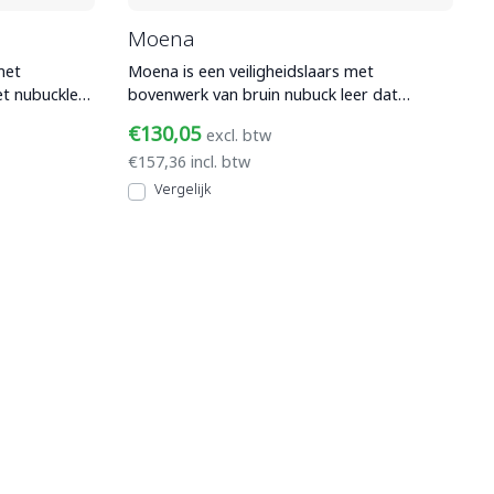
Moena
met
Moena is een veiligheidslaars met
et nubuckleer
bovenwerk van bruin nubuck leer dat
waterafstotend is. Met composi
€130,05
excl. btw
€157,36 incl. btw
Vergelijk