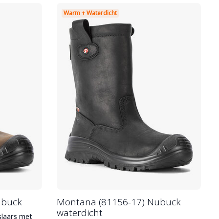
Warm + Waterdicht
ubuck
Montana (81156-17) Nubuck
waterdicht
slaars met