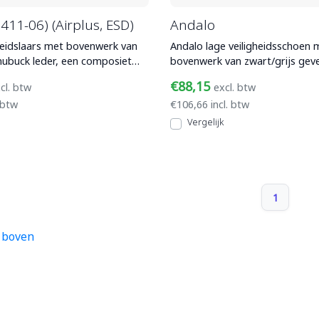
411-06) (Airplus, ESD)
Andalo
heidslaars met bovenwerk van
Andalo lage veiligheidsschoen 
nubuck leder, een composiet
bovenwerk van zwart/grijs gev
us en
dat waterafstotend is,
€88,15
cl. btw
excl. btw
 btw
€106,66 incl. btw
Vergelijk
1
 boven