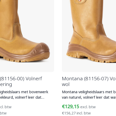
81156-00) Volnerf
Montana (81156-07) Vo
ering
wol
igheidslaars met bovenwerk
Montana veiligheidslaars met 
ekleurd, volnerf leer dat
van naturel, volnerf leer dat w
nd is. Met
is, composiet ve
€129,15
cl. btw
excl. btw
 btw
€156,27 incl. btw