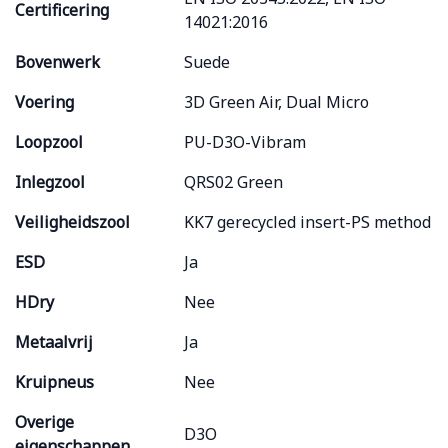
Certificering
14021:2016
Bovenwerk
Suede
Voering
3D Green Air, Dual Micro
Loopzool
PU-D3O-Vibram
Inlegzool
QRS02 Green
Veiligheidszool
KK7 gerecycled insert-PS method
ESD
Ja
HDry
Nee
Metaalvrij
Ja
Kruipneus
Nee
Overige
D3O
eigenschappen