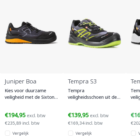
Juniper Boa
Tempra S3
Te
Kies voor duurzame
Tempra
Tem
veiligheid met de Sixton
veiligheidsschoen uit de
veil
Peak Juniper Boa. Deze
Resolute lijn met S3 SRC
Reso
S3S werkschoen uit de
ESD
ESD
€194,95
€139,95
€1
excl. btw
excl. btw
Greenball l
veiligheidsnormering.
veil
€235,89 incl. btw
€169,34 incl. btw
€202
Lage schoen met e
Lag
Vergelijk
Vergelijk