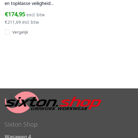
en topklasse veiligheid
met de Sixton Makeball.
€174,95
excl. btw
Deze S3S werkschoen uit
€211,69 incl. btw
de Gr
Vergelijk
Sixton Shop
Wasaweg 4