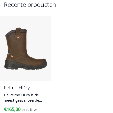
Recente producten
Pelmo HDry
De Pelmo HDry is de
meest geavanceerde
waterdichte werklaars
€165,00
excl. btw
met een S7S FO CI SC LG