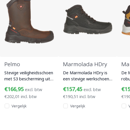
Pelmo
Marmolada HDry
Ma
Stevige veiligheidsschoen
De Marmolada HDry is
De M
met S3 bescherming uit
een stevige werkschoen
rob
de nieuwe Diventure
uit de nieuwe Diventure
voo
€166,95
€157,45
€1
excl. btw
excl. btw
collectie. Let op: Dit is
collectie. Deze schoen
wer
€202,01 incl. btw
€190,51 incl. btw
€190
een t
heeft een
scho
Vergelijk
Vergelijk