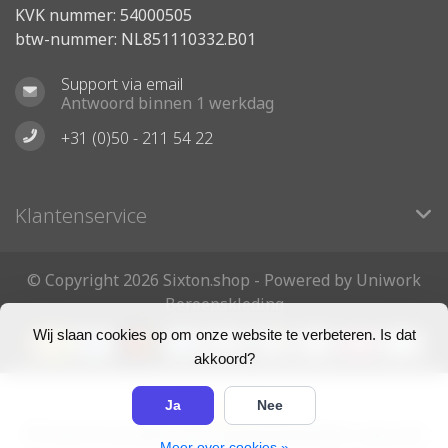
KVK nummer: 54000505
btw-nummer: NL851110332.B01
Support via email
Antwoord binnen 1 werkdag
+31 (0)50 - 211 54 22
Klantenservice
© Copyright 2026 Sixton.shop - Powered by Uniwork
Beroepskleding
Wij slaan cookies op om onze website te verbeteren. Is dat
akkoord?
Ja
Nee
5
/
5
sterren op basis van
163
beoordelingen.
Lees 163
Meer over cookies »