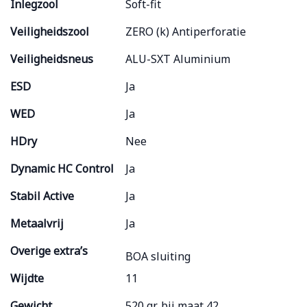
Inlegzool
Soft-fit
Veiligheidszool
ZERO (k) Antiperforatie
Veiligheidsneus
ALU-SXT Aluminium
ESD
Ja
WED
Ja
HDry
Nee
Dynamic HC Control
Ja
Stabil Active
Ja
Metaalvrij
Ja
Overige extra’s
BOA sluiting
Wijdte
11
Gewicht
520 gr, bij maat 42