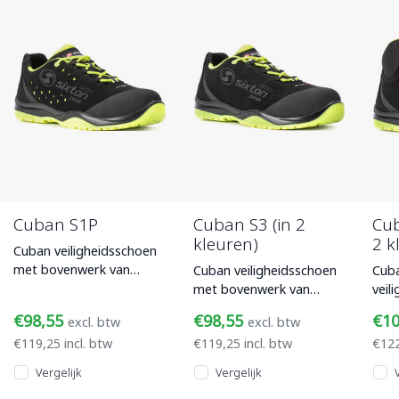
Cuban S1P
Cuban S3 (in 2
Cub
kleuren)
2 k
Cuban veiligheidsschoen
met bovenwerk van
Cuban veiligheidsschoen
Cub
microfiber en suède, een
met bovenwerk van
veil
antislip PU/PU SRC
microfiber en suède, een
bov
€98,55
€98,55
€1
excl. btw
excl. btw
loopzool met
PU/PU SRC loopzool met
micr
€119,25 incl. btw
€119,25 incl. btw
€122
ESD compo
PU/
ESD
Vergelijk
Vergelijk