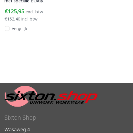
met speciale BOA®
sluiting. Verder o.a.
€125,95
excl. btw
bovenwerk van
€152,40 incl. btw
microfiber en suède,
Vergelijk
Sixton Shop
Wasaweg 4