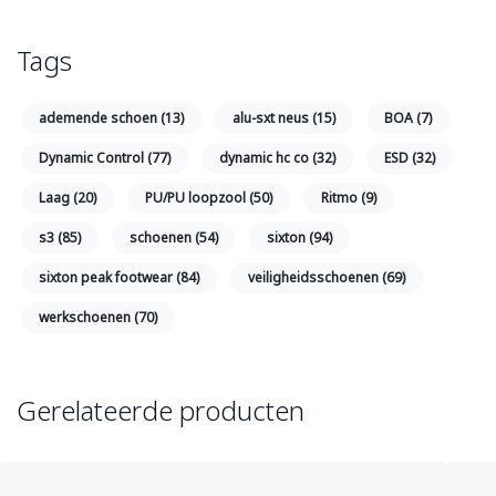
Tags
ademende schoen
(13)
alu-sxt neus
(15)
BOA
(7)
Dynamic Control
(77)
dynamic hc co
(32)
ESD
(32)
Laag
(20)
PU/PU loopzool
(50)
Ritmo
(9)
s3
(85)
schoenen
(54)
sixton
(94)
sixton peak footwear
(84)
veiligheidsschoenen
(69)
werkschoenen
(70)
Gerelateerde producten