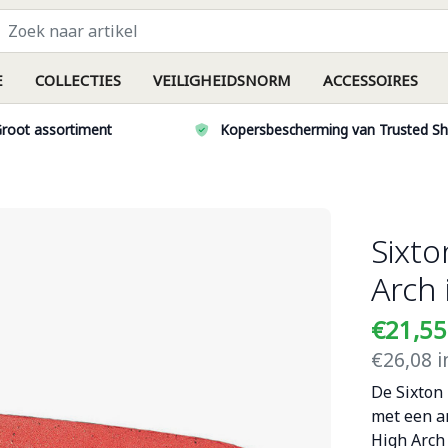
E
COLLECTIES
VEILIGHEIDSNORM
ACCESSOIRES
root assortiment
Kopersbescherming van Trusted S
Sixto
Arch 
€21,5
€26,08 i
De Sixton
met een a
High Arch