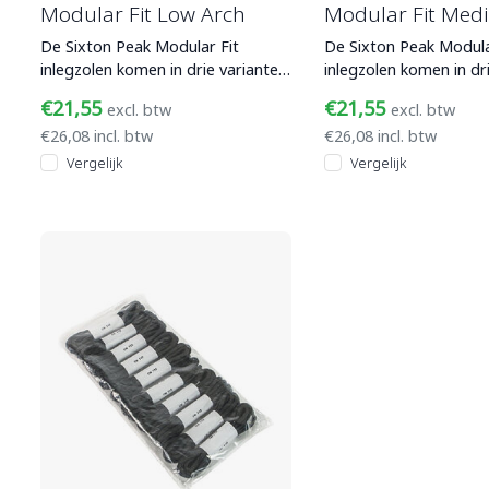
Modular Fit Low Arch
Modular Fit Med
De Sixton Peak Modular Fit
De Sixton Peak Modula
inlegzolen komen in drie varianten
inlegzolen komen in dr
met een anatomisch voetgewelf in
met een anatomisch vo
€21,55
€21,55
excl. btw
excl. btw
versc
versc
€26,08 incl. btw
€26,08 incl. btw
Vergelijk
Vergelijk