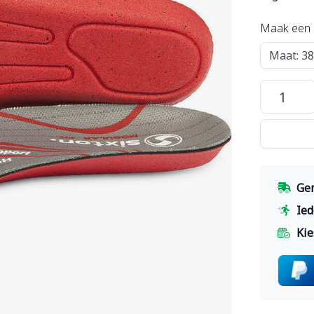
Maak een 
Gem
Ied
Kie