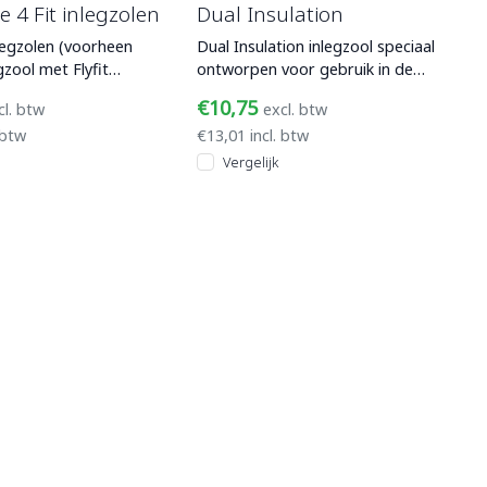
ve 4 Fit inlegzolen
Dual Insulation
nlegzolen (voorheen
Dual Insulation inlegzool speciaal
egzool met Flyfit
ontworpen voor gebruik in de
n EVA ondersteuning.
winter. Deze zool is gemaakt van
€10,75
cl. btw
excl. btw
zee
 btw
€13,01 incl. btw
Vergelijk