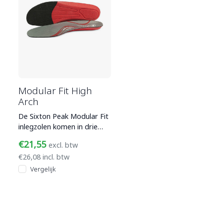
Modular Fit High
Arch
De Sixton Peak Modular Fit
inlegzolen komen in drie
varianten met een
€21,55
excl. btw
anatomisch voetgewelf in
€26,08 incl. btw
versc
Vergelijk