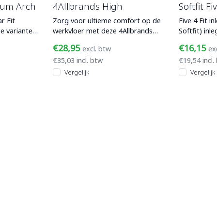
ium Arch
4Allbrands High
Softfit Fi
r Fit
Zorg voor ultieme comfort op de
Five 4 Fit i
ie varianten
werkvloer met deze 4Allbrands
Softfit) inl
etgewelf in
inlegzolen.
bovenlaag e
€28,95
€16,15
excl. btw
ex
Ademen
€35,03 incl. btw
€19,54 incl.
Vergelijk
Vergelijk