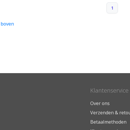
1
 boven
Klantenservice
Over ons
Verzenden & reto
Betaalmethoden