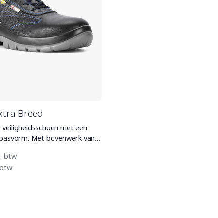
xtra Breed
 veiligheidsschoen met een
Met bovenwerk van
erf leder
l. btw
 btw