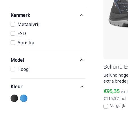
Kenmerk
Metaalvrij
ESD
Antislip
Model
Belluno E
Hoog
Belluno hoge
extra brede pasvorm. 
Kleur
geprent voln
€95,35
exc
€115,37 incl.
Vergelijk