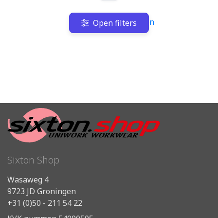
Terug naar boven
Open filters
Sixton Shop
Wasaweg 4
9723 JD Groningen
+31 (0)50 - 211 54 22