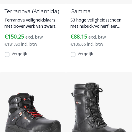
Terranova (Atlantida)
Gamma
Terranova veiligheidslaars
S3 hoge veiligheidsschoen
met bovenwerk van zwart
met nubuck/volnerf leer
volnerf leer, een composiet
bovenstuk, SRC loopzool
€150,25
€88,15
excl. btw
excl. btw
veiligheidsneus en Vi
met kruipneus en Climactio
€181,80 incl. btw
€106,66 incl. btw
Vergelijk
Vergelijk