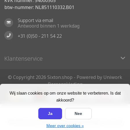
KVK nummer: 54000505
btw-nummer: NL851110332.B01
Support via email
Antwoord binnen 1 werkdag
+31 (0)50 - 211 54 22
Klantenservice
© Copyright 2026 Sixton.shop - Powered by Uniwork
Beroepskleding
Wij slaan cookies op om onze website te verbeteren. Is dat
akkoord?
Ja
Nee
5
/
5
sterren op basis van
163
beoordelingen.
Lees 163
Meer over cookies »
beoordelingen