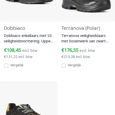
Dobbiaco
Terranova (Polar)
Dobbiaco enkellaars met S3
Terranova veiligheidslaars
veiligheidsnormering. Upper
met bovenwerk van zwart
van waterafstotend volnerf
volnerf leer, een composiet
€108,45
€176,35
excl. btw
excl. btw
leer. Veiligheidss
veiligheidsneus en Vi
€131,22 incl. btw
€213,38 incl. btw
Vergelijk
Vergelijk