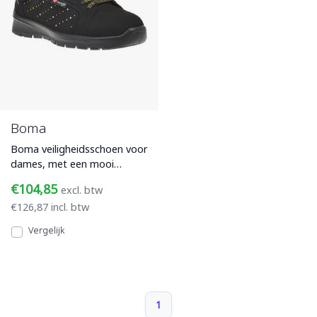
Boma
Boma veiligheidsschoen voor
dames, met een mooi
microfiber-suède bovenwerk
€104,85
excl. btw
en S3-veiligheidsnorm be
€126,87 incl. btw
Vergelijk
1