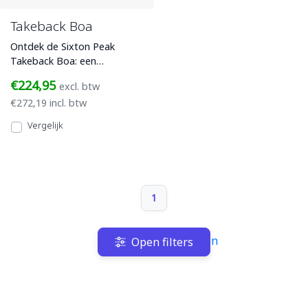
Takeback Boa
Ontdek de Sixton Peak
Takeback Boa: een
duurzame S3S werkschoen
€224,95
excl. btw
uit de Greenball collectie.
€272,19 incl. btw
Voorzien
Vergelijk
1
Terug naar boven
Open filters