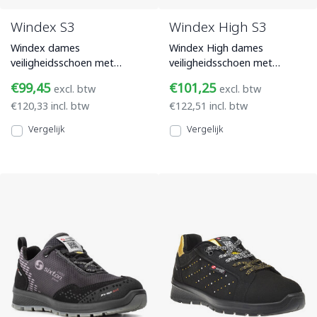
Windex S3
Windex High S3
Windex dames
Windex High dames
veiligheidsschoen met
veiligheidsschoen met
bovenwerk van zwart/wit
bovenwerk van zwart/wit
€99,45
€101,25
excl. btw
excl. btw
Volnerfleer, een aluminium
volnerfleer met een
€120,33 incl. btw
€122,51 incl. btw
veiligheidsneu
aluminium veilig
Vergelijk
Vergelijk