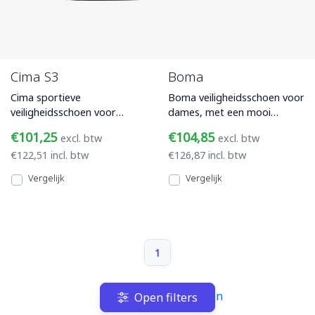
Cima S3
Boma
Cima sportieve
Boma veiligheidsschoen voor
veiligheidsschoen voor
dames, met een mooi
dames, met
microfiber-suède bovenwerk
€101,25
€104,85
excl. btw
excl. btw
microfiber/suède bovenwerk
en S3-veiligheidsnorm be
€122,51 incl. btw
€126,87 incl. btw
en Alu-SXT veiligheidsn
Vergelijk
Vergelijk
1
Terug naar boven
Open filters