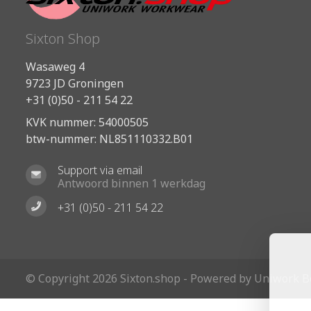
Sixton Shop
Wasaweg 4
9723 JD Groningen
+31 (0)50 - 211 54 22
KVK nummer: 54000505
btw-nummer: NL851110332.B01
Support via email
Antwoord binnen 1 werkdag
+31 (0)50 - 211 54 22
© Copyright 2026 Sixton.shop - Powered by Uniwork 