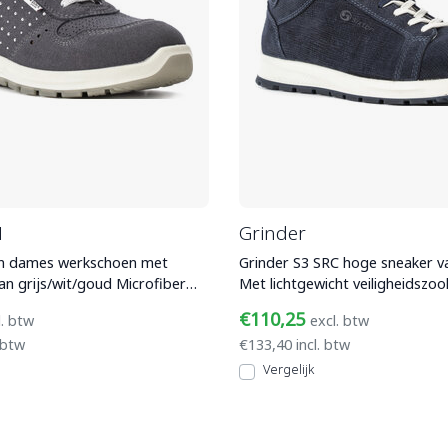
1
Grinder
en dames werkschoen met
Grinder S3 SRC hoge sneaker v
n grijs/wit/goud Microfiber
Met lichtgewicht veiligheidszoo
inium veiligh
aluminium teenbeschermin
€110,25
l. btw
excl. btw
 btw
€133,40 incl. btw
Vergelijk