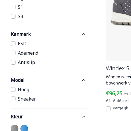
S1
S3
Kenmerk
ESD
Ademend
Antislip
Windex S
Windex is e
Model
bovenwerk va
met een alum
Hoog
€96,25
exc
Sneaker
€116,46 incl.
Vergelijk
Kleur