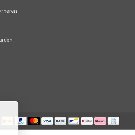
urneren
arden