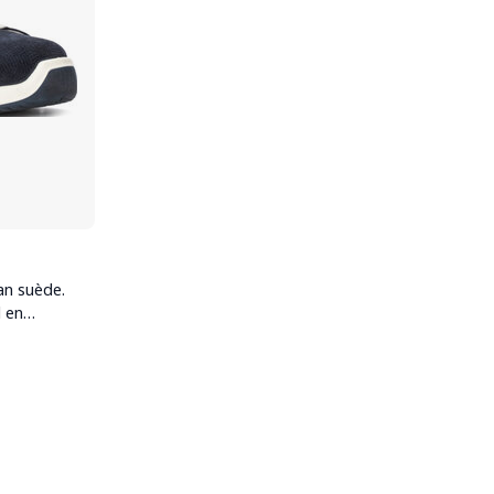
an suède.
l en