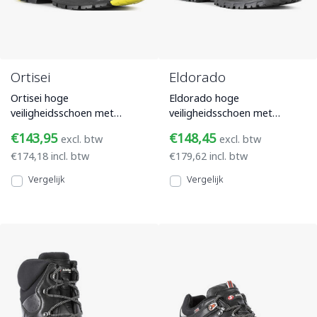
Ortisei
Eldorado
Ortisei hoge
Eldorado hoge
veiligheidsschoen met
veiligheidsschoen met
bovenwerk van PU gecoat
volnerf lederen bovenwerk,
€143,95
€148,45
excl. btw
excl. btw
leer, microfiber suède en HT-
Vibram PU/Rubber loopzool
€174,18 incl. btw
€179,62 incl. btw
HR materiaa
met kruipne
Vergelijk
Vergelijk