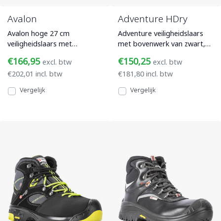
Avalon
Adventure HDry
Avalon hoge 27 cm
Adventure veiligheidslaars
veiligheidslaars met
met bovenwerk van zwart,
bovenwerk van zwart,
ademend microfiber,
€166,95
€150,25
excl. btw
excl. btw
ademend microfiber,
composiet veiligheidsneus en
€202,01 incl. btw
€181,80 incl. btw
composiet veiligheid
Vergelijk
Vergelijk