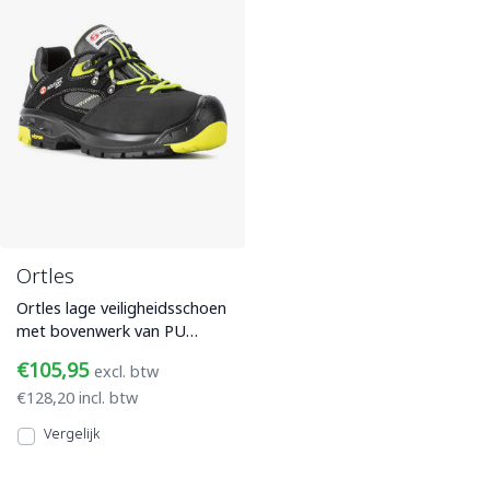
Ortles
Ortles lage veiligheidsschoen
met bovenwerk van PU
gecoat leer, microfiber
€105,95
excl. btw
suède en HT-HR materiaal
€128,20 incl. btw
Vergelijk