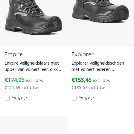
Empire
Explorer
Empire veiligheidslaars met
Explorer veiligheidsschoen
upper van volnerf leer, dikke
met volnerf lederen
wollen voering en isolerende
bovenwerk, Vibram
€174,95
€153,45
excl. btw
excl. btw
inlegzool, Vi
PU/Rubber loopzool met
€211,69 incl. btw
€185,67 incl. btw
kruipneus en
Vergelijk
Vergelijk