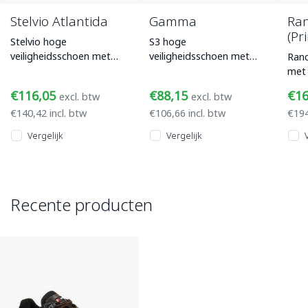
Stelvio Atlantida
Gamma
Ran
(Pr
Stelvio hoge
S3 hoge
veiligheidsschoen met
veiligheidsschoen met
Ranc
bovenwerk van
nubuck/volnerf leer
met
nubuckleer, een
bovenstuk, SRC loopzool
zwar
€116,05
€88,15
€1
excl. btw
excl. btw
composiet
met kruipneus en
com
€140,42 incl. btw
€106,66 incl. btw
€194
veiligheidsneus en
Climactio
veil
PU/Rub
Vergelijk
Vergelijk
Recente producten