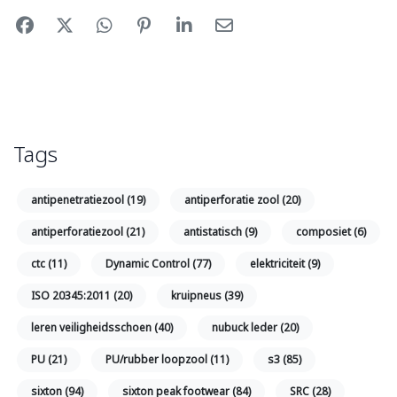
Tags
antipenetratiezool
(19)
antiperforatie zool
(20)
antiperforatiezool
(21)
antistatisch
(9)
composiet
(6)
ctc
(11)
Dynamic Control
(77)
elektriciteit
(9)
ISO 20345:2011
(20)
kruipneus
(39)
leren veiligheidsschoen
(40)
nubuck leder
(20)
PU
(21)
PU/rubber loopzool
(11)
s3
(85)
sixton
(94)
sixton peak footwear
(84)
SRC
(28)