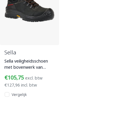
Sella
Sella veiligheidsschoen
met bovenwerk van
zwart nubuckleer, een
€105,75
excl. btw
composiet
€127,96 incl. btw
veiligheidsneus en
PU/Rubb
Vergelijk