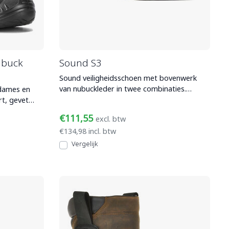
ubuck
Sound S3
Sound veiligheidsschoen met bovenwerk
van nubuckleder in twee combinaties.
 dames en
Voorzien van een aluminiu
€111,55
excl. btw
€134,98 incl. btw
Vergelijk