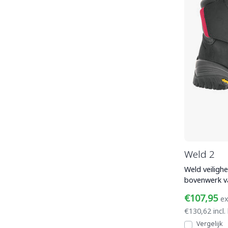
Weld 2
Weld veiligh
bovenwerk v
leder, een c
€107,95
ex
€130,62 incl.
Vergelijk