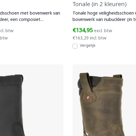
Tonale (in 2 kleuren)
heidsschoen met bovenwerk van
Tonale hoge veiligheidsschoen
leer, een composiet
bovenwerk van nubuckleer (in 
eus en PU/Rubb
kleurcombo's). Voorzien van ee
€134,95
cl. btw
excl. btw
 btw
€163,29 incl. btw
Vergelijk