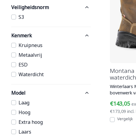
Veiligheidsnorm
S3
Kenmerk
Kruipneus
Metaalvrij
ESD
Montana 
Waterdicht
waterdich
Winterlaars 
Model
bovenwerk va
daaronder e
Laag
€143,05
ex
€173,09 incl.
Hoog
Vergelijk
Extra hoog
Laars