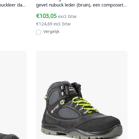
buckleer dat
gevet nubuck leder (bruin), een composiet
kunststof veilig
€103,05
excl. btw
€124,69 incl. btw
Vergelijk