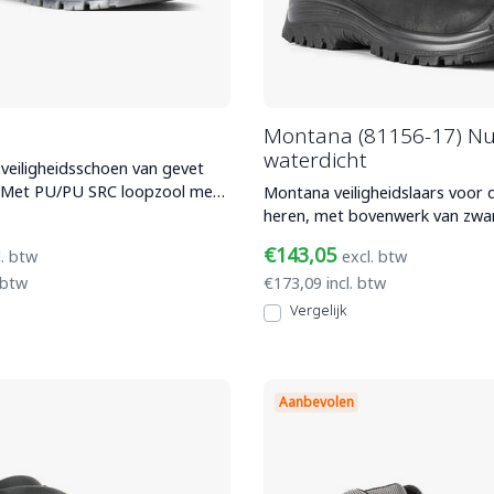
Montana (81156-17) N
waterdicht
veiligheidsschoen van gevet
. Met PU/PU SRC loopzool met
Montana veiligheidslaars voor
n synthe
heren, met bovenwerk van zwart, gevet
nubuckleer. Voorzien v
€143,05
l. btw
excl. btw
 btw
€173,09 incl. btw
Vergelijk
Aanbevolen