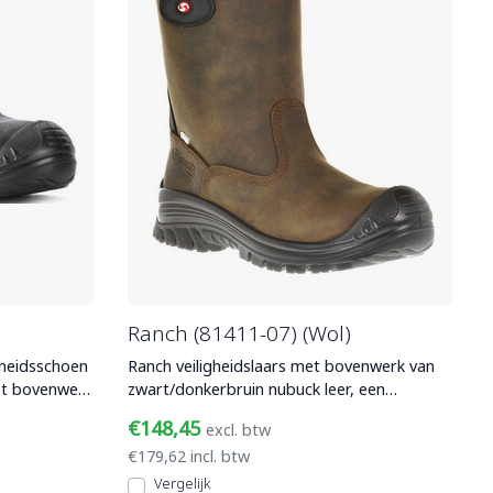
Ranch (81411-07) (Wol)
gheidsschoen
Ranch veiligheidslaars met bovenwerk van
et bovenwerk
zwart/donkerbruin nubuck leer, een
composiet veiligheidsneu
€148,45
excl. btw
€179,62 incl. btw
Vergelijk