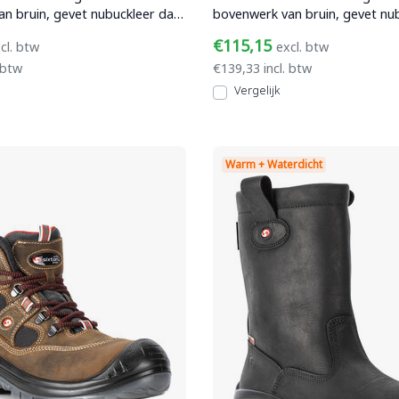
n bruin, gevet nubuckleer dat
bovenwerk van bruin, gevet nu
nd is,
waterafstotend is
€115,15
cl. btw
excl. btw
 btw
€139,33 incl. btw
Vergelijk
Warm + Waterdicht