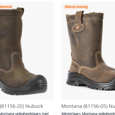
 ademend
Warme voering
(81156-20) Nubuck
Montana (81156-05) N
ontana veiligheidslaars met
Winterlaars Montana veiligheid