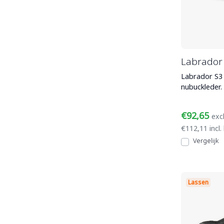
Labrador
Labrador S3 
nubuckleder
kruipneus, e
€92,65
exc
€112,11 incl.
Vergelijk
Lassen