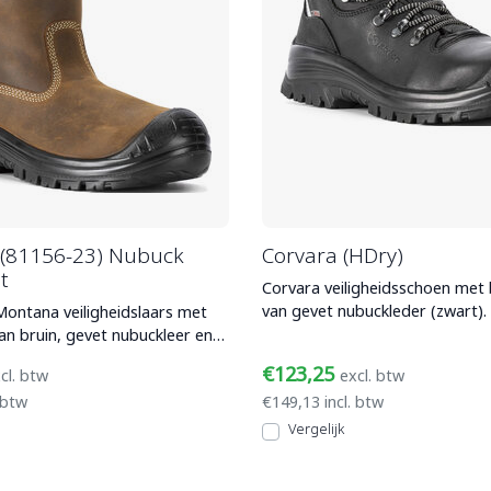
(81156-23) Nubuck
Corvara (HDry)
t
Corvara veiligheidsschoen met
van gevet nubuckleder (zwart).
Montana veiligheidslaars met
kruipneus, HDry (voorheen
n bruin, gevet nubuckleer en
en wate
€123,25
cl. btw
excl. btw
 btw
€149,13 incl. btw
Vergelijk