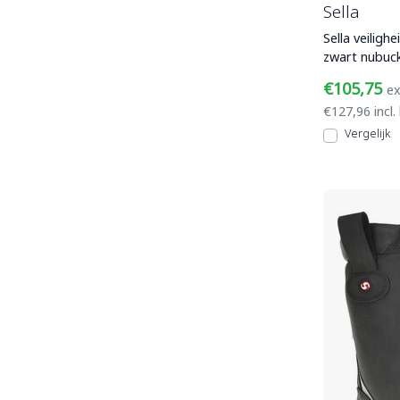
Sella
Sella veilig
zwart nubuck
veiligheidsn
€105,75
ex
€127,96 incl.
Vergelijk