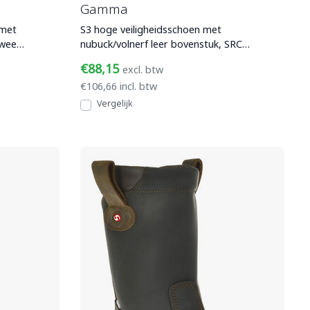
Gamma
 met
S3 hoge veiligheidsschoen met
twee
nubuck/volnerf leer bovenstuk, SRC
n
loopzool met kruipneus en Climactio
€88,15
excl. btw
€106,66 incl. btw
Vergelijk