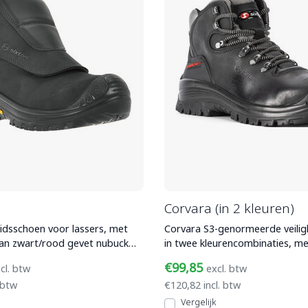
Corvara (in 2 kleuren)
eidsschoen voor lassers, met
Corvara S3-genormeerde veili
an zwart/rood gevet nubuck
in twee kleurencombinaties, m
omposiet
van gevet nubuckl
€99,85
cl. btw
excl. btw
 btw
€120,82 incl. btw
Vergelijk