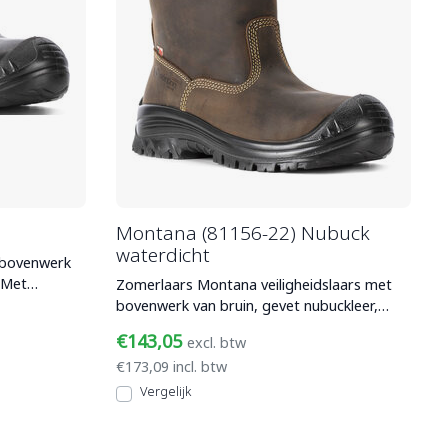
Montana (81156-22) Nubuck
waterdicht
 bovenwerk
 Met
Zomerlaars Montana veiligheidslaars met
bovenwerk van bruin, gevet nubuckleer,
composiet veiligheids
€143,05
excl. btw
€173,09 incl. btw
Vergelijk