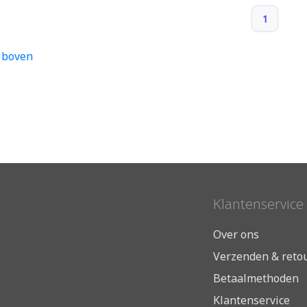
1
 boven
Klantenservice
Over ons
Verzenden & reto
Betaalmethoden
Klantenservice