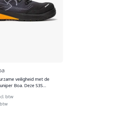
oa
urzame veiligheid met de
Juniper Boa. Deze S3S
it de Greenball l
cl. btw
 btw